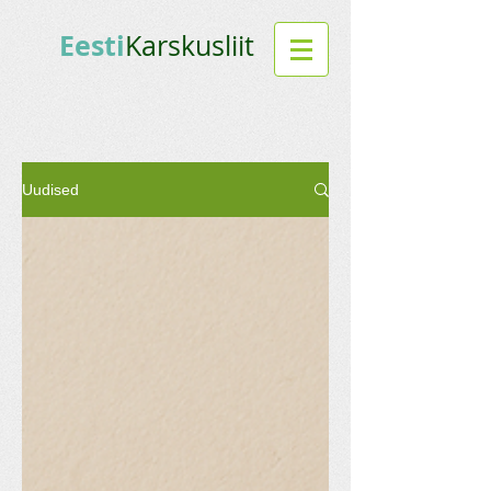
Eesti
Karskusliit
Uudised