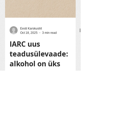
Eesti Karskusliit
Oct 18, 2025
3 min read
IARC uus
teadusülevaade:
alkohol on üks
peamisi välditavaid
vähipõhjuseid
Rahvusvaheline Vähiuuringute