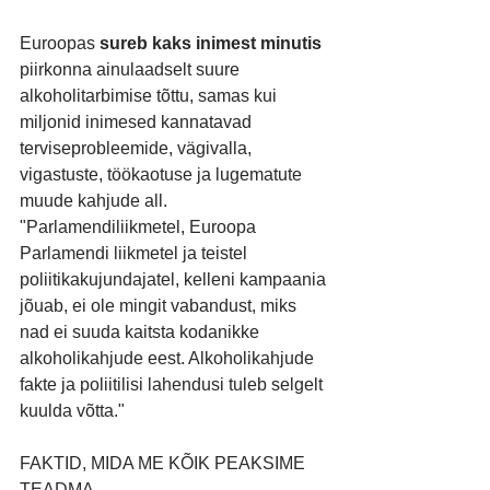
Euroopas 
sureb kaks inimest minutis 
piirkonna ainulaadselt suure 
alkoholitarbimise tõttu, samas kui 
miljonid inimesed kannatavad 
terviseprobleemide, vägivalla, 
vigastuste, töökaotuse ja lugematute 
muude kahjude all. 
"Parlamendiliikmetel, Euroopa 
Parlamendi liikmetel ja teistel 
poliitikakujundajatel, kelleni kampaania 
jõuab, ei ole mingit vabandust, miks 
nad ei suuda kaitsta kodanikke 
alkoholikahjude eest. Alkoholikahjude 
fakte ja poliitilisi lahendusi tuleb selgelt 
kuulda võtta."
FAKTID, MIDA ME KÕIK PEAKSIME 
TEADMA