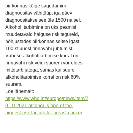
piirkonnas kõige sagedamini 
diagnoositav vähitüüp, iga päev 
diagnoositakse see üle 1500 naisel. 
Alkoholi tarbimine on üks peamisi 
muudetavaid haiguse riskitegureid, 
põhjustades piirkonnas seitse igast 
100-st uuest rinnavähi juhtumist. 
Vähese alkoholitarbimise korral on 
rinnavähi risk veidi suurem võrreldes 
mittetarbijatega, samas kui suure 
alkoholitarbimise korral on risk 60% 
suurem.
Loe lähemalt: 
https://www.who.int/europe/news/item/2
0-10-2021-alcohol-is-one-of-the-
biggest-risk-factors-for-breast-cancer