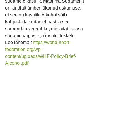
südamele kasulik. Maailma Südameliit 
on kindlalt ümber lükanud uskumuse, 
et see on kasulik. Alkohol võib 
kahjustada südamelihast ja see 
suurendab vererõhku, mis aitab kaasa 
südamehaiguste ja insuldi tekkele. 
Loe lähemalt 
https://world-heart-
federation.org/wp-
content/uploads/WHF-Policy-Brief-
Alcohol.pdf