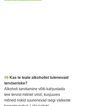
#6
 Kas te teate alkoholist tulenevaid 
terviseriske?
Alkoholi tarvitamine võib kahjustada 
teie tervist mitmel viisil, kusjuures 
mõned riskid suurenevad isegi väikeste 
koguste puhul. Lühiajaliste 