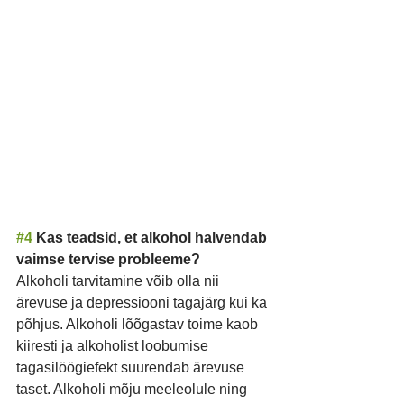
#4
 Kas teadsid, et alkohol halvendab 
vaimse tervise probleeme?
Alkoholi tarvitamine võib olla nii 
ärevuse ja depressiooni tagajärg kui ka 
põhjus. Alkoholi lõõgastav toime kaob 
kiiresti ja alkoholist loobumise 
tagasilöögiefekt suurendab ärevuse 
taset. Alkoholi mõju meeleolule ning 