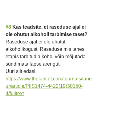
#8
 Kas teadsite, et raseduse ajal ei 
ole ohutut alkoholi tarbimise taset?
Raseduse ajal ei ole ohutut 
alkoholikogust. Raseduse mis tahes 
etapis tarbitud alkohol võib mõjutada 
sündimata lapse arengut.
Uuri siit edasi: 
https://www.thelancet.com/journals/lane
ur/article/PIIS1474-4422(19)30150-
4/fulltext