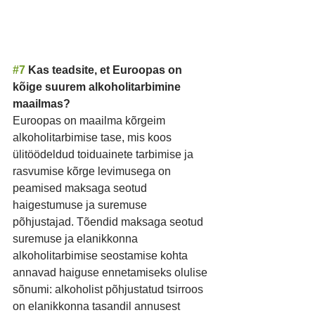
#7
 Kas teadsite, et Euroopas on 
kõige suurem alkoholitarbimine 
maailmas?
Euroopas on maailma kõrgeim 
alkoholitarbimise tase, mis koos 
ülitöödeldud toiduainete tarbimise ja 
rasvumise kõrge levimusega on 
peamised maksaga seotud 
haigestumuse ja suremuse 
põhjustajad. Tõendid maksaga seotud 
suremuse ja elanikkonna 
alkoholitarbimise seostamise kohta 
annavad haiguse ennetamiseks olulise 
sõnumi: alkoholist põhjustatud tsirroos 
on elanikkonna tasandil annusest 