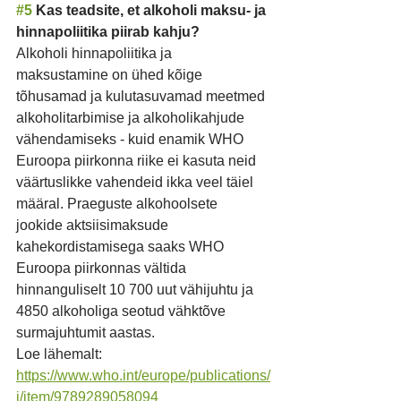
#5
 Kas teadsite, et alkoholi maksu- ja 
hinnapoliitika piirab kahju?
Alkoholi hinnapoliitika ja 
maksustamine on ühed kõige 
tõhusamad ja kulutasuvamad meetmed 
alkoholitarbimise ja alkoholikahjude 
vähendamiseks - kuid enamik WHO 
Euroopa piirkonna riike ei kasuta neid 
väärtuslikke vahendeid ikka veel täiel 
määral. Praeguste alkohoolsete 
jookide aktsiisimaksude 
kahekordistamisega saaks WHO 
Euroopa piirkonnas vältida 
hinnanguliselt 10 700 uut vähijuhtu ja 
4850 alkoholiga seotud vähktõve 
surmajuhtumit aastas.
Loe lähemalt: 
https://www.who.int/europe/publications/
i/item/9789289058094