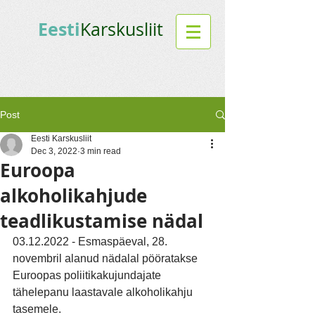
Eesti
Karskusliit
Post
Eesti Karskusliit
Dec 3, 2022
3 min read
Euroopa
alkoholikahjude
teadlikustamise nädal
03.12.2022 - Esmaspäeval, 28. 
novembril alanud nädalal pööratakse 
Euroopas poliitikakujundajate 
tähelepanu laastavale alkoholikahju 
tasemele.