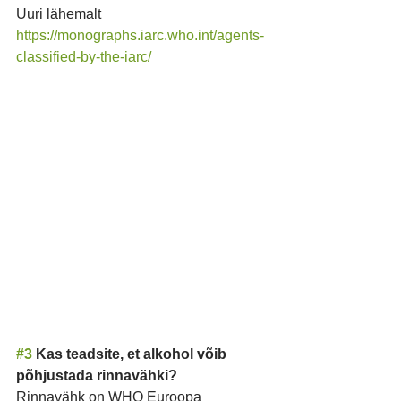
Uuri lähemalt 
https://monographs.iarc.who.int/agents-
classified-by-the-iarc/
#3
 Kas teadsite, et alkohol võib 
põhjustada rinnavähki?
Rinnavähk on WHO Euroopa 