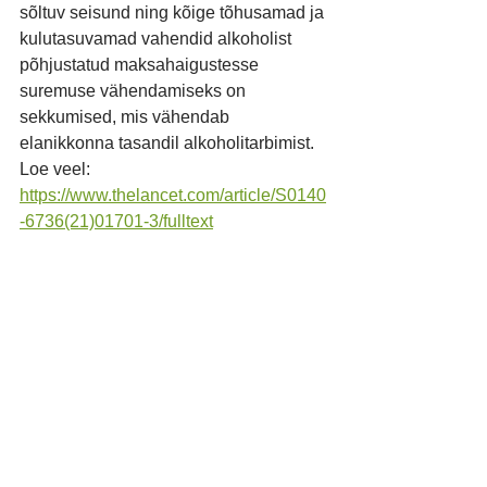
sõltuv seisund ning kõige tõhusamad ja 
kulutasuvamad vahendid alkoholist 
põhjustatud maksahaigustesse 
suremuse vähendamiseks on 
sekkumised, mis vähendab 
elanikkonna tasandil alkoholitarbimist. 
Loe veel: 
https://www.thelancet.com/article/S0140
-6736(21)01701-3/fulltext