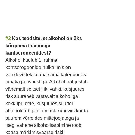
#2
 Kas teadsite, et alkohol on üks 
kõrgeima tasemega 
kantserogeenidest?
Alkohol kuulub 1. rühma 
kantserogeenide hulka, mis on 
vähktõve tekitajana sama kategoorias 
tubaka ja asbestiga. Alkohol põhjustab 
vähemalt seitset liiki vähki, kusjuures 
risk suureneb vastavalt alkoholiga 
kokkupuutele, kusjuures suurtel 
alkoholitarbijatel on risk kuni viis korda 
suurem võrreldes mittejoojatega ja 
isegi vähene alkoholitarbimine toob 
kaasa märkimisväärse riski.