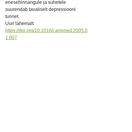
enesehinnangule ja suhetele 
suurendab tavaliselt depressiooni 
tunnet.
Uuri lähemalt: 
https://doi.org/10.1016/j.amjmed.2005.0
1.007