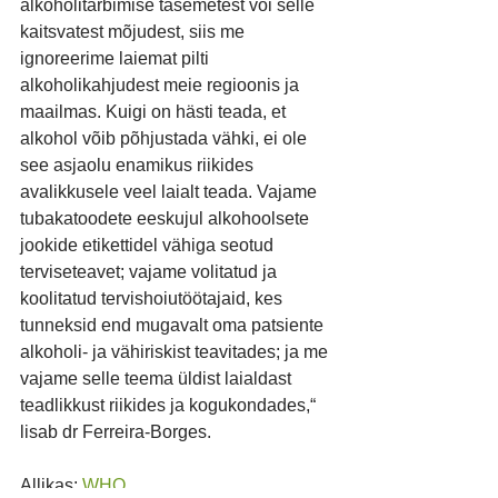
alkoholitarbimise tasemetest või selle 
kaitsvatest mõjudest, siis me 
ignoreerime laiemat pilti 
alkoholikahjudest meie regioonis ja 
maailmas. Kuigi on hästi teada, et 
alkohol võib põhjustada vähki, ei ole 
see asjaolu enamikus riikides 
avalikkusele veel laialt teada. Vajame 
tubakatoodete eeskujul alkohoolsete 
jookide etikettidel vähiga seotud 
terviseteavet; vajame volitatud ja 
koolitatud tervishoiutöötajaid, kes 
tunneksid end mugavalt oma patsiente 
alkoholi- ja vähiriskist teavitades; ja me 
vajame selle teema üldist laialdast 
teadlikkust riikides ja kogukondades,“ 
lisab dr Ferreira-Borges.
Allikas: 
WHO