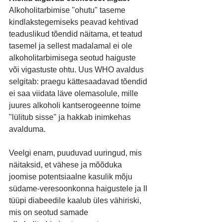
Alkoholitarbimise "ohutu" taseme 
kindlakstegemiseks peavad kehtivad 
teaduslikud tõendid näitama, et teatud 
tasemel ja sellest madalamal ei ole 
alkoholitarbimisega seotud haiguste 
või vigastuste ohtu. Uus WHO avaldus 
selgitab: praegu kättesaadavad tõendid 
ei saa viidata läve olemasolule, mille 
juures alkoholi kantserogeenne toime 
"lülitub sisse" ja hakkab inimkehas 
avalduma.
Veelgi enam, puuduvad uuringud, mis 
näitaksid, et vähese ja mõõduka 
joomise potentsiaalne kasulik mõju 
südame-veresoonkonna haigustele ja II 
tüüpi diabeedile kaalub üles vähiriski, 
mis on seotud samade 