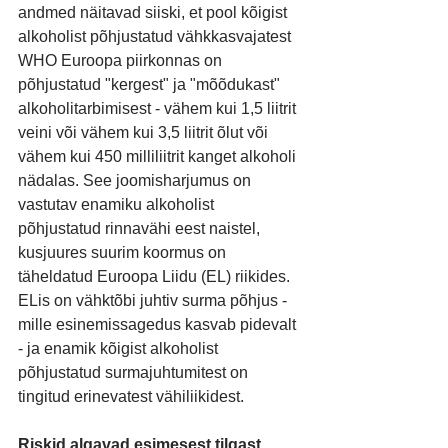
andmed näitavad siiski, et pool kõigist 
alkoholist põhjustatud vähkkasvajatest 
WHO Euroopa piirkonnas on 
põhjustatud "kergest" ja "mõõdukast" 
alkoholitarbimisest - vähem kui 1,5 liitrit 
veini või vähem kui 3,5 liitrit õlut või 
vähem kui 450 milliliitrit kanget alkoholi 
nädalas. See joomisharjumus on 
vastutav enamiku alkoholist 
põhjustatud rinnavähi eest naistel, 
kusjuures suurim koormus on 
täheldatud Euroopa Liidu (EL) riikides. 
ELis on vähktõbi juhtiv surma põhjus - 
mille esinemissagedus kasvab pidevalt 
- ja enamik kõigist alkoholist 
põhjustatud surmajuhtumitest on 
tingitud erinevatest vähiliikidest.
Riskid algavad esimesest tilgast