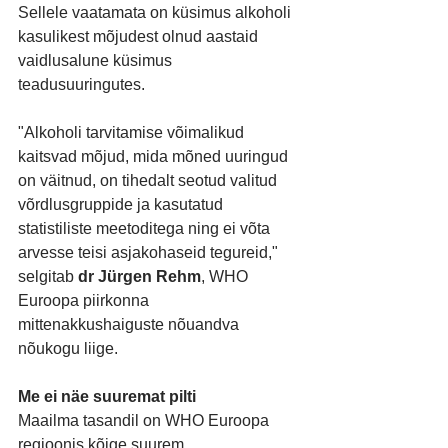
Sellele vaatamata on küsimus alkoholi 
kasulikest mõjudest olnud aastaid 
vaidlusalune küsimus 
teadusuuringutes.
"Alkoholi tarvitamise võimalikud 
kaitsvad mõjud, mida mõned uuringud 
on väitnud, on tihedalt seotud valitud 
võrdlusgruppide ja kasutatud 
statistiliste meetoditega ning ei võta 
arvesse teisi asjakohaseid tegureid," 
selgitab 
dr Jürgen Rehm
, WHO 
Euroopa piirkonna 
mittenakkushaiguste nõuandva 
nõukogu liige.
Me ei näe suuremat pilti
Maailma tasandil on WHO Euroopa 
regioonis kõige suurem 