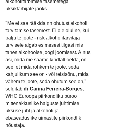
alkoholitarbimise tasemetega 
üksiktarbijate jaoks.
"Me ei saa rääkida nn ohutust alkoholi 
tarvitamise tasemest. Ei ole oluline, kui 
palju te joote - risk alkoholitarvitaja 
tervisele algab esimesest tilgast mis 
tahes alkohoolse joogi joomisest. Ainus 
asi, mida me saame kindlalt öelda, on 
see, et mida rohkem te joote, seda 
kahjulikum see on - või teisisõnu, mida 
vähem te joote, seda ohutum see on," 
selgitab 
dr Carina Ferreira-Borges
, 
WHO Euroopa piirkondliku büroo 
mittenakkuslike haiguste juhtimise 
üksuse juht ja alkoholi ja 
ebaseaduslike uimastite piirkondlik 
nõustaja. 