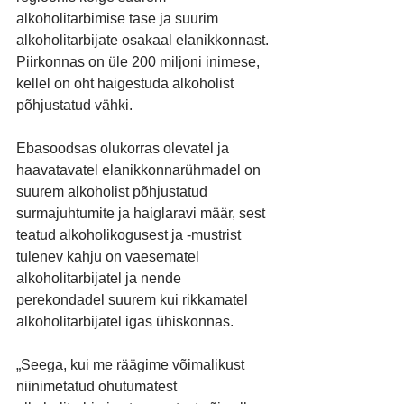
alkoholitarbimise tase ja suurim 
alkoholitarbijate osakaal elanikkonnast. 
Piirkonnas on üle 200 miljoni inimese, 
kellel on oht haigestuda alkoholist 
põhjustatud vähki.
Ebasoodsas olukorras olevatel ja 
haavatavatel elanikkonnarühmadel on 
suurem alkoholist põhjustatud 
surmajuhtumite ja haiglaravi määr, sest 
teatud alkoholikogusest ja -mustrist 
tulenev kahju on vaesematel 
alkoholitarbijatel ja nende 
perekondadel suurem kui rikkamatel 
alkoholitarbijatel igas ühiskonnas.
„Seega, kui me räägime võimalikust 
niinimetatud ohutumatest 