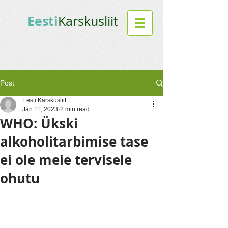
Eesti
Karskusliit
Post
Eesti Karskusliit
Jan 11, 2023
2 min read
WHO: Ükski
alkoholitarbimise tase
ei ole meie tervisele
ohutu