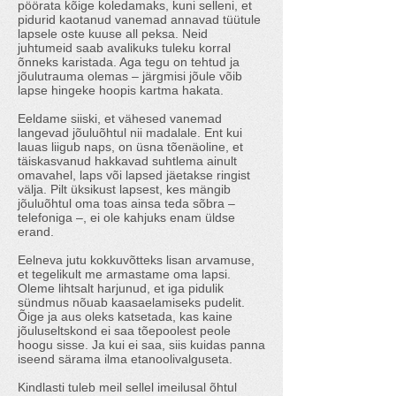
pöörata kõige koledamaks, kuni selleni, et
pidurid kaotanud vanemad annavad tüütule
lapsele oste kuuse all peksa. Neid
juhtumeid saab avalikuks tuleku korral
õnneks karistada. Aga tegu on tehtud ja
jõulutrauma olemas – järgmisi jõule võib
lapse hingeke hoopis kartma hakata.
Eeldame siiski, et vähesed vanemad
langevad jõuluõhtul nii madalale. Ent kui
lauas liigub naps, on üsna tõenäoline, et
täiskasvanud hakkavad suhtlema ainult
omavahel, laps või lapsed jäetakse ringist
välja. Pilt üksikust lapsest, kes mängib
jõuluõhtul oma toas ainsa teda sõbra –
telefoniga –, ei ole kahjuks enam üldse
erand.
Eelneva jutu kokkuvõtteks lisan arvamuse,
et tegelikult me armastame oma lapsi.
Oleme lihtsalt harjunud, et iga pidulik
sündmus nõuab kaasaelamiseks pudelit.
Õige ja aus oleks katsetada, kas kaine
jõuluseltskond ei saa tõepoolest peole
hoogu sisse. Ja kui ei saa, siis kuidas panna
iseend särama ilma etanoolivalguseta.
Kindlasti tuleb meil sellel imeilusal õhtul