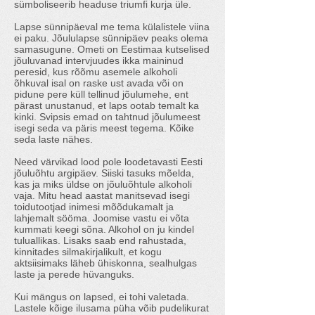
sümboliseerib headuse triumfi kurja üle.
Lapse sünnipäeval me tema külalistele viina
ei paku. Jõululapse sünnipäev peaks olema
samasugune. Ometi on Eestimaa kutselised
jõuluvanad intervjuudes ikka maininud
peresid, kus rõõmu asemele alkoholi
õhkuval isal on raske ust avada või on
pidune pere küll tellinud jõulumehe, ent
pärast unustanud, et laps ootab temalt ka
kinki. Svipsis emad on tahtnud jõulumeest
isegi seda va päris meest tegema. Kõike
seda laste nähes.
Need värvikad lood pole loodetavasti Eesti
jõuluõhtu argipäev. Siiski tasuks mõelda,
kas ja miks üldse on jõuluõhtule alkoholi
vaja. Mitu head aastat manitsevad isegi
toidutootjad inimesi mõõdukamalt ja
lahjemalt sööma. Joomise vastu ei võta
kummati keegi sõna. Alkohol on ju kindel
tuluallikas. Lisaks saab end rahustada,
kinnitades silmakirjalikult, et kogu
aktsiisimaks läheb ühiskonna, sealhulgas
laste ja perede hüvanguks.
Kui mängus on lapsed, ei tohi valetada.
Lastele kõige ilusama püha võib pudelikurat