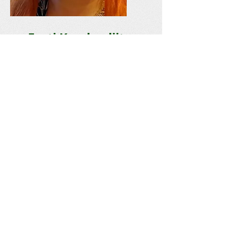
Eesti Karskusliit
Postiaadress: Marjamaa 2, Türi 72211
Tel: 5261884
e-post:
lauri@ave.ee
www.ave.ee
Reg nr -
80112575