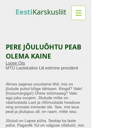
Eesti
Karskusliit
PERE JÕULUÕHTU PEAB
OLEMA KAINE
Loone Ots
MTÜ Lastekaitse Liit eelmine president
Ahnes saginas unustame tihti, mis on
jõulude puhul kõige tähtsam. Kingid? Vale!
(hüüumärgiga!) Ühine söömaaeg? Vale,
aga juba soojem. Jõulude mõte on
väärtustada Last ja rõõmustada headuse
ning armsate inimeste üle. See, mis laua
peal ja jõulupuu all, on raam, mitte sisu.
Jõulud on Lapse püha. Sestap ka laste
püha. Paganlik Yul on valguse võiduöö, mis