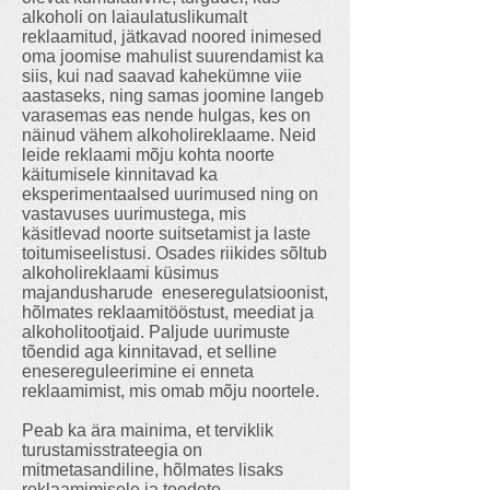
alkoholi on laiaulatuslikumalt
reklaamitud, jätkavad noored inimesed
oma joomise mahulist suurendamist ka
siis, kui nad saavad kahekümne viie
aastaseks, ning samas joomine langeb
varasemas eas nende hulgas, kes on
näinud vähem alkoholireklaame. Neid
leide reklaami mõju kohta noorte
käitumisele kinnitavad ka
eksperimentaalsed uurimused ning on
vastavuses uurimustega, mis
käsitlevad noorte suitsetamist ja laste
toitumiseelistusi. Osades riikides sõltub
alkoholireklaami küsimus
majandusharude eneseregulatsioonist,
hõlmates reklaamitööstust, meediat ja
alkoholitootjaid. Paljude uurimuste
tõendid aga kinnitavad, et selline
enesereguleerimine ei enneta
reklaamimist, mis omab mõju noortele.
Peab ka ära mainima, et terviklik
turustamisstrateegia on
mitmetasandiline, hõlmates lisaks
reklaamimisele ja toodete