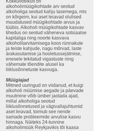
Kokkuvõtlikult on
alkoholimüügikohtade arv seotud
alkoholiga seotud kahju tasemega, mis
on kõrgeim, kui aset leiavad olulised
muudatused müügikohtade arvus ja
tüübis. Alkoholi müügikohtade kasvav
tihedus on seotud väheneva sotsiaalse
kapitaliga ning noorte kasvava
alkoholitarvitamisega koos rünnakute
ja teiste kahjude, nagu mõrvad, laste
ärakasutamise ja hooletussejätmise,
enesele tekitatud vigastuste ning
vähemate tõendite alusel ka
liiklusõnnetuste kasvuga.
Müügiajad
Mitmed uuringud on viidanud, et kuigi
alkoholi müümise aegade ja päevade
muutmine võib ümber jaotada ajad,
millal alkoholiga seotud
liiklusõnnetused ja vägivallajuhtumid
aset leiavad, toimub see nende
samade probleemide arvulise kasvu
hinnaga. Näiteks 24-tunnine
alkoholimüük Reykjavikis tõi kaasa