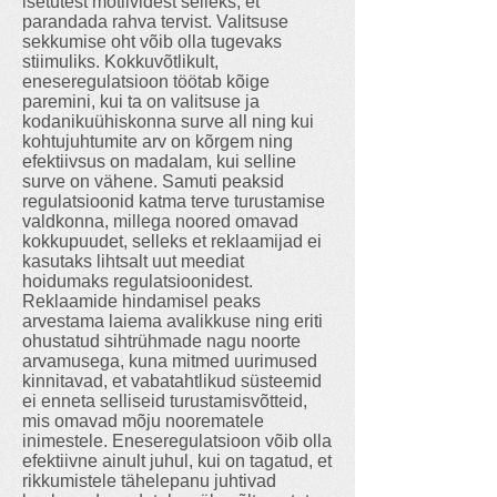
isetutest motiividest selleks, et
parandada rahva tervist. Valitsuse
sekkumise oht võib olla tugevaks
stiimuliks. Kokkuvõtlikult,
eneseregulatsioon töötab kõige
paremini, kui ta on valitsuse ja
kodanikuühiskonna surve all ning kui
kohtujuhtumite arv on kõrgem ning
efektiivsus on madalam, kui selline
surve on vähene. Samuti peaksid
regulatsioonid katma terve turustamise
valdkonna, millega noored omavad
kokkupuudet, selleks et reklaamijad ei
kasutaks lihtsalt uut meediat
hoidumaks regulatsioonidest.
Reklaamide hindamisel peaks
arvestama laiema avalikkuse ning eriti
ohustatud sihtrühmade nagu noorte
arvamusega, kuna mitmed uurimused
kinnitavad, et vabatahtlikud süsteemid
ei enneta selliseid turustamisvõtteid,
mis omavad mõju noorematele
inimestele. Eneseregulatsioon võib olla
efektiivne ainult juhul, kui on tagatud, et
rikkumistele tähelepanu juhtivad