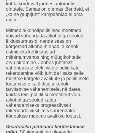
kohta korduvalt joobes autoroolis
olnutele. Samas on olemas tõendeid, et
„kaine grupijuht“ kampaaniad ei oma
mõju.
Mitmed alkoholipoliitilised meetmed
võivad vähendada alkoholiga seotud
liiklussurmasid, nende seas on
kõrgemad alkoholihinnad, alkoholi
ostmiseks kehtestastud
miinimumvanus ning müügikohtade
arvu piiramine. Joobes juhtimist
vähendavate efektiivsete poliitikate
rakendamine võib juhtida lisaks selle
meetme kõrgele avalikule ja poliitilisele
toetamisele ka üldise alkoholi
tarvitamise vähenemisele, näidates,
kuidas teisi poliitilisi meetmeid võib
alkoholiga seotud kahju
vähendamiseks progressiivselt
rakendada viisil, mis suurendaks
kõnealuse meetme avalikku toetust.
Seadusliku piirmäära kehtestamise
mõju.
Süstemaatiline ülevaade