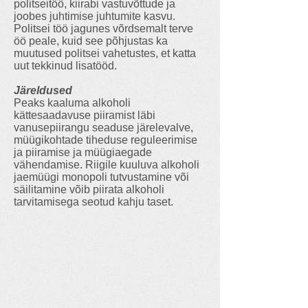
politseitöö, kiirabi vastuvõttude ja
joobes juhtimise juhtumite kasvu.
Politsei töö jagunes võrdsemalt terve
öö peale, kuid see põhjustas ka
muutused politsei vahetustes, et katta
uut tekkinud lisatööd.
Järeldused
Peaks kaaluma alkoholi
kättesaadavuse piiramist läbi
vanusepiirangu seaduse järelevalve,
müügikohtade tiheduse reguleerimise
ja piiramise ja müügiaegade
vähendamise. Riigile kuuluva alkoholi
jaemüügi monopoli tutvustamine või
säilitamine võib piirata alkoholi
tarvitamisega seotud kahju taset.