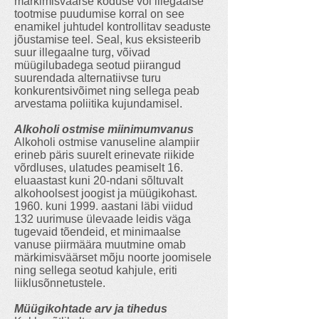
märkimisväärse koduse või illegaalse
tootmise puudumise korral on see
enamikel juhtudel kontrollitav seaduste
jõustamise teel. Seal, kus eksisteerib
suur illegaalne turg, võivad
müügilubadega seotud piirangud
suurendada alternatiivse turu
konkurentsivõimet ning sellega peab
arvestama poliitika kujundamisel.
Alkoholi ostmise miinimumvanus
Alkoholi ostmise vanuseline alampiir
erineb päris suurelt erinevate riikide
võrdluses, ulatudes peamiselt 16.
eluaastast kuni 20-ndani sõltuvalt
alkohoolsest joogist ja müügikohast.
1960. kuni 1999. aastani läbi viidud
132 uurimuse ülevaade leidis väga
tugevaid tõendeid, et minimaalse
vanuse piirmäära muutmine omab
märkimisväärset mõju noorte joomisele
ning sellega seotud kahjule, eriti
liiklusõnnetustele.
Müügikohtade arv ja tihedus