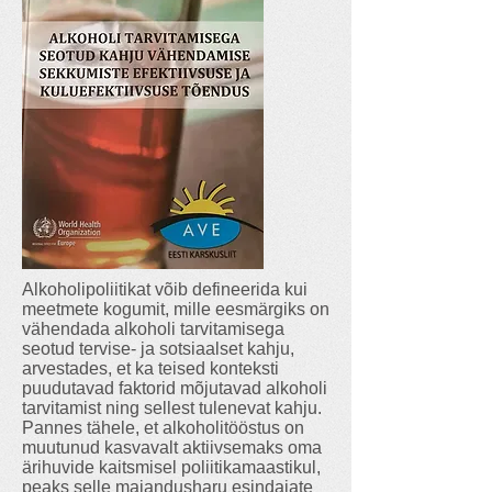
Alkoholipoliitikat võib defineerida kui
meetmete kogumit, mille eesmärgiks on
vähendada alkoholi tarvitamisega
seotud tervise- ja sotsiaalset kahju,
arvestades, et ka teised konteksti
puudutavad faktorid mõjutavad alkoholi
tarvitamist ning sellest tulenevat kahju.
Pannes tähele, et alkoholitööstus on
muutunud kasvavalt aktiivsemaks oma
ärihuvide kaitsmisel poliitikamaastikul,
peaks selle majandusharu esindajate