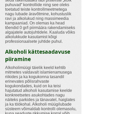
seda rakendataks läbi pisteliste „kõik
puhuvad“ kontrollide ning see oleks
toetatud teiste kontrollmeetmetega
nagu lubade äravõtmine, kohustuslik
ravi ja alkolukud ning massimeedia
kampaaniad. On olemas ka head
tõendid 0 gr/l piirmäära rakendamiseks
algajatele autojuhtidele. Kaaluda võiks
alkolukkude kasutamist kõigi
professionaalsete juhtide puhul.
Alkoholi kättesaadavuse
piiramine
Alkoholimüügi täielik keeld kehtib
mitmetes valdavalt islamienamusega
riikides ja ka kogukonna tasandil
erinevates põlisrahvaste
kogukondades, kuid on ka teisi
hajutatud alkoholi kasutamise keelde
konkreetsetes asukohtades nagu
näiteks parkides ja tänavatel, haiglates
ja ka töökohal. Alkoholi müügilubade
süsteem võimaldab kontrolli olemasolu,
kuna seaduste rikkumise korral võib