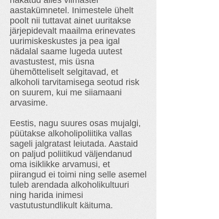
hakatud alles viimastel
aastakümnetel. Inimestele ühelt
poolt nii tuttavat ainet uuritakse
järjepidevalt maailma erinevates
uurimiskeskustes ja pea igal
nädalal saame lugeda uutest
avastustest, mis üsna
ühemõtteliselt selgitavad, et
alkoholi tarvitamisega seotud risk
on suurem, kui me siiamaani
arvasime.
Eestis, nagu suures osas mujalgi,
püütakse alkoholipoliitika vallas
sageli jalgratast leiutada. Aastaid
on paljud poliitikud väljendanud
oma isiklikke arvamusi, et
piirangud ei toimi ning selle asemel
tuleb arendada alkoholikultuuri
ning harida inimesi
vastutustundlikult käituma.