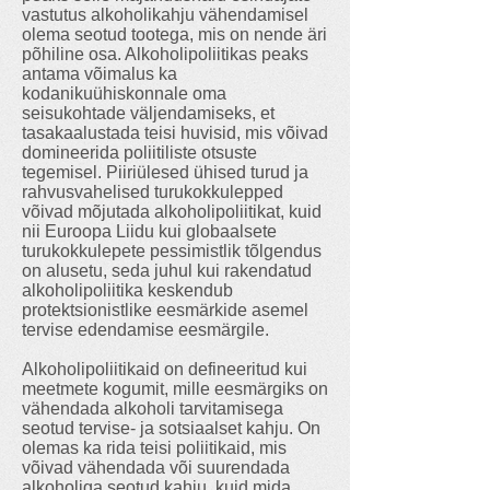
vastutus alkoholikahju vähendamisel
olema seotud tootega, mis on nende äri
põhiline osa. Alkoholipoliitikas peaks
antama võimalus ka
kodanikuühiskonnale oma
seisukohtade väljendamiseks, et
tasakaalustada teisi huvisid, mis võivad
domineerida poliitiliste otsuste
tegemisel. Piiriülesed ühised turud ja
rahvusvahelised turukokkulepped
võivad mõjutada alkoholipoliitikat, kuid
nii Euroopa Liidu kui globaalsete
turukokkulepete pessimistlik tõlgendus
on alusetu, seda juhul kui rakendatud
alkoholipoliitika keskendub
protektsionistlike eesmärkide asemel
tervise edendamise eesmärgile.
Alkoholipoliitikaid on defineeritud kui
meetmete kogumit, mille eesmärgiks on
vähendada alkoholi tarvitamisega
seotud tervise- ja sotsiaalset kahju. On
olemas ka rida teisi poliitikaid, mis
võivad vähendada või suurendada
alkoholiga seotud kahju, kuid mida