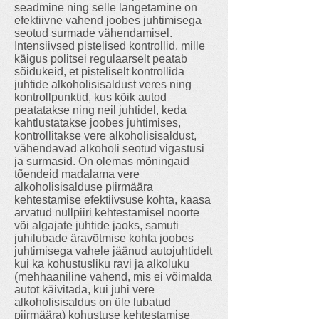
seadmine ning selle langetamine on
efektiivne vahend joobes juhtimisega
seotud surmade vähendamisel.
Intensiivsed pistelised kontrollid, mille
käigus politsei regulaarselt peatab
sõidukeid, et pisteliselt kontrollida
juhtide alkoholisisaldust veres ning
kontrollpunktid, kus kõik autod
peatatakse ning neil juhtidel, keda
kahtlustatakse joobes juhtimises,
kontrollitakse vere alkoholisisaldust,
vähendavad alkoholi seotud vigastusi
ja surmasid. On olemas mõningaid
tõendeid madalama vere
alkoholisisalduse piirmäära
kehtestamise efektiivsuse kohta, kaasa
arvatud nullpiiri kehtestamisel noorte
või algajate juhtide jaoks, samuti
juhilubade äravõtmise kohta joobes
juhtimisega vahele jäänud autojuhtidelt
kui ka kohustusliku ravi ja alkoluku
(mehhaaniline vahend, mis ei võimalda
autot käivitada, kui juhi vere
alkoholisisaldus on üle lubatud
piirmäära) kohustuse kehtestamise