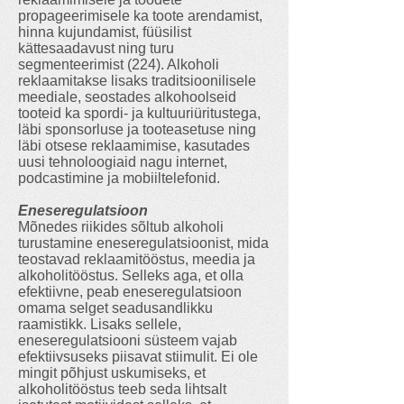
propageerimisele ka toote arendamist,
hinna kujundamist, füüsilist
kättesaadavust ning turu
segmenteerimist (224). Alkoholi
reklaamitakse lisaks traditsioonilisele
meediale, seostades alkohoolseid
tooteid ka spordi- ja kultuuriüritustega,
läbi sponsorluse ja tooteasetuse ning
läbi otsese reklaamimise, kasutades
uusi tehnoloogiaid nagu internet,
podcastimine ja mobiiltelefonid.
Eneseregulatsioon
Mõnedes riikides sõltub alkoholi
turustamine eneseregulatsioonist, mida
teostavad reklaamitööstus, meedia ja
alkoholitööstus. Selleks aga, et olla
efektiivne, peab eneseregulatsioon
omama selget seadusandlikku
raamistikk. Lisaks sellele,
eneseregulatsiooni süsteem vajab
efektiivsuseks piisavat stiimulit. Ei ole
mingit põhjust uskumiseks, et
alkoholitööstus teeb seda lihtsalt