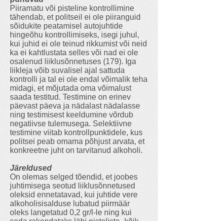
Piiramatu või pisteline kontrollimine
tähendab, et politseil ei ole piiranguid
sõidukite peatamisel autojuhtide
hingeõhu kontrollimiseks, isegi juhul,
kui juhid ei ole teinud rikkumist või neid
ka ei kahtlustata selles või nad ei ole
osalenud liiklusõnnetuses (179). Iga
liikleja võib suvalisel ajal sattuda
kontrolli ja tal ei ole endal võimalik teha
midagi, et mõjutada oma võimalust
saada testitud. Testimine on erinev
päevast päeva ja nädalast nädalasse
ning testimisest keeldumine võrdub
negatiivse tulemusega. Selektiivne
testimine viitab kontrollpunktidele, kus
politsei peab omama põhjust arvata, et
konkreetne juht on tarvitanud alkoholi.
Järeldused
On olemas selged tõendid, et joobes
juhtimisega seotud liiklusõnnetused
oleksid ennetatavad, kui juhtide vere
alkoholisisalduse lubatud piirmäär
oleks langetatud 0,2 gr/l-le ning kui