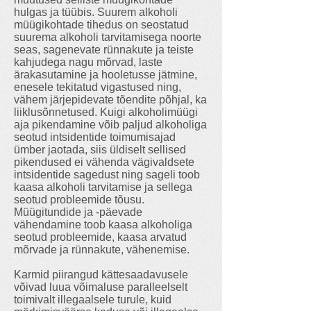
hulgas ja tüübis. Suurem alkoholi
müügikohtade tihedus on seostatud
suurema alkoholi tarvitamisega noorte
seas, sagenevate rünnakute ja teiste
kahjudega nagu mõrvad, laste
ärakasutamine ja hooletusse jätmine,
enesele tekitatud vigastused ning,
vähem järjepidevate tõendite põhjal, ka
liiklusõnnetused. Kuigi alkoholimüügi
aja pikendamine võib paljud alkoholiga
seotud intsidentide toimumisajad
ümber jaotada, siis üldiselt sellised
pikendused ei vähenda vägivaldsete
intsidentide sagedust ning sageli toob
kaasa alkoholi tarvitamise ja sellega
seotud probleemide tõusu.
Müügitundide ja -päevade
vähendamine toob kaasa alkoholiga
seotud probleemide, kaasa arvatud
mõrvade ja rünnakute, vähenemise.
Karmid piirangud kättesaadavusele
võivad luua võimaluse paralleelselt
toimivalt illegaalsele turule, kuid