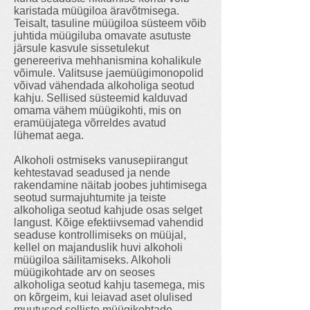
karistada müügiloa äravõtmisega.
Teisalt, tasuline müügiloa süsteem võib
juhtida müügiluba omavate asutuste
järsule kasvule sissetulekut
genereeriva mehhanismina kohalikule
võimule. Valitsuse jaemüügimonopolid
võivad vähendada alkoholiga seotud
kahju. Sellised süsteemid kalduvad
omama vähem müügikohti, mis on
eramüüjatega võrreldes avatud
lühemat aega.
Alkoholi ostmiseks vanusepiirangut
kehtestavad seadused ja nende
rakendamine näitab joobes juhtimisega
seotud surmajuhtumite ja teiste
alkoholiga seotud kahjude osas selget
langust. Kõige efektiivsemad vahendid
seaduse kontrollimiseks on müüjal,
kellel on majanduslik huvi alkoholi
müügiloa säilitamiseks. Alkoholi
müügikohtade arv on seoses
alkoholiga seotud kahju tasemega, mis
on kõrgeim, kui leiavad aset olulised
muutused selliste müügikohtade