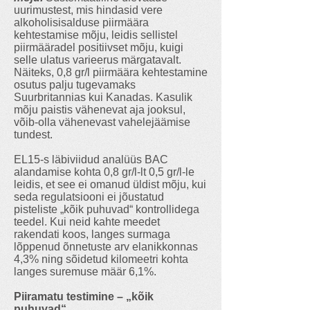
uurimustest, mis hindasid vere
alkoholisisalduse piirmäära
kehtestamise mõju, leidis sellistel
piirmääradel positiivset mõju, kuigi
selle ulatus varieerus märgatavalt.
Näiteks, 0,8 gr/l piirmäära kehtestamine
osutus palju tugevamaks
Suurbritannias kui Kanadas. Kasulik
mõju paistis vähenevat aja jooksul,
võib-olla vähenevast vahelejäämise
tundest.
EL15-s läbiviidud analüüs BAC
alandamise kohta 0,8 gr/l-lt 0,5 gr/l-le
leidis, et see ei omanud üldist mõju, kui
seda regulatsiooni ei jõustatud
pisteliste „kõik puhuvad“ kontrollidega
teedel. Kui neid kahte meedet
rakendati koos, langes surmaga
lõppenud õnnetuste arv elanikkonnas
4,3% ning sõidetud kilomeetri kohta
langes suremuse määr 6,1%.
Piiramatu testimine – „kõik
puhuvad“