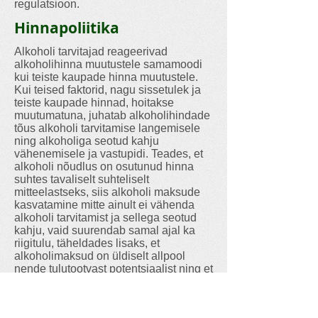
regulatsioon.
Hinnapoliitika
Alkoholi tarvitajad reageerivad
alkoholihinna muutustele samamoodi
kui teiste kaupade hinna muutustele.
Kui teised faktorid, nagu sissetulek ja
teiste kaupade hinnad, hoitakse
muutumatuna, juhatab alkoholihindade
tõus alkoholi tarvitamise langemisele
ning alkoholiga seotud kahju
vähenemisele ja vastupidi. Teades, et
alkoholi nõudlus on osutunud hinna
suhtes tavaliselt suhteliselt
mitteelastseks, siis alkoholi maksude
kasvatamine mitte ainult ei vähenda
alkoholi tarvitamist ja sellega seotud
kahju, vaid suurendab samal ajal ka
riigitulu, täheldades lisaks, et
alkoholimaksud on üldiselt allpool
nende tulutootvast potentsiaalist ning et
kogutud tulu on tavaliselt oluliselt
madalam alkoholiga seonduvast kulust.
Paindlikkus joogi valiku suhtes on