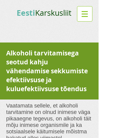
Eesti
Karskusliit
Alkoholi tarvitamisega
seotud kahju
vähendamise sekkumiste
efektiivsuse ja
kuluefektiivsuse tõendus
Vaatamata sellele, et alkoholi
tarvitamine on olnud inimese väga
pikaaegne tegevus, on alkoholi täit
mõju inimese organismile ja ka
sotsiaalsele käitumisele mõistma