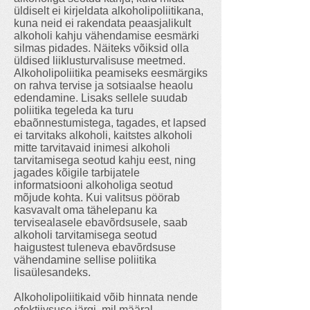
üldiselt ei kirjeldata alkoholipoliitikana,
kuna neid ei rakendata peaasjalikult
alkoholi kahju vähendamise eesmärki
silmas pidades. Näiteks võiksid olla
üldised liiklusturvalisuse meetmed.
Alkoholipoliitika peamiseks eesmärgiks
on rahva tervise ja sotsiaalse heaolu
edendamine. Lisaks sellele suudab
poliitika tegeleda ka turu
ebaõnnestumistega, tagades, et lapsed
ei tarvitaks alkoholi, kaitstes alkoholi
mitte tarvitavaid inimesi alkoholi
tarvitamisega seotud kahju eest, ning
jagades kõigile tarbijatele
informatsiooni alkoholiga seotud
mõjude kohta. Kui valitsus pöörab
kasvavalt oma tähelepanu ka
tervisealasele ebavõrdsusele, saab
alkoholi tarvitamisega seotud
haigustest tuleneva ebavõrdsuse
vähendamine sellise poliitika
lisaülesandeks.
Alkoholipoliitikaid võib hinnata nende
efektiivsuse järgi, mil määral