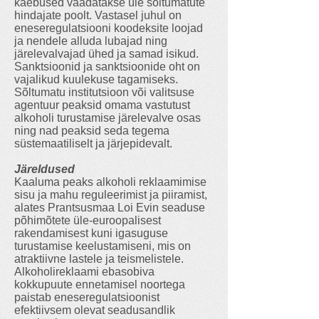
kaebused vaadatakse üle sõltumatute
hindajate poolt. Vastasel juhul on
eneseregulatsiooni koodeksite loojad
ja nendele alluda lubajad ning
järelevalvajad ühed ja samad isikud.
Sanktsioonid ja sanktsioonide oht on
vajalikud kuulekuse tagamiseks.
Sõltumatu institutsioon või valitsuse
agentuur peaksid omama vastutust
alkoholi turustamise järelevalve osas
ning nad peaksid seda tegema
süstemaatiliselt ja järjepidevalt.
Järeldused
Kaaluma peaks alkoholi reklaamimise
sisu ja mahu reguleerimist ja piiramist,
alates Prantsusmaa Loi Evin seaduse
põhimõtete üle-euroopalisest
rakendamisest kuni igasuguse
turustamise keelustamiseni, mis on
atraktiivne lastele ja teismelistele.
Alkoholireklaami ebasobiva
kokkupuute ennetamisel noortega
paistab eneseregulatsioonist
efektiivsem olevat seadusandlik