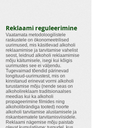
Reklaami reguleerimine
Vaatamata metodoloogilistele
raskustele on ökonomeetrilised
uurimused, mis käsitlevad alkoholi
reklaamimise ja tarvitamise vahelist
seost, leidnud alkoholi reklaamimise
mõju käitumisele, isegi kui kõigis
uurimustes see ei väljendu.
Tugevaimad tõendid pärinevad
longituud-uurimustest, mis on
kinnitanud erinevat vormi alkoholi
turustamise mõju (nende seas on
alkoholireklaam traditsionaalses
meedias kui ka alkoholi
propageerimine filmides ning
alkoholibrändiga tooted) noorte
alkoholi tarvitamise alustamisele ja
riskantsematele tarvitamisviisidele.
Reklaami nägemise mõju paistab
olevat kumulatiivne; turgudel, kus